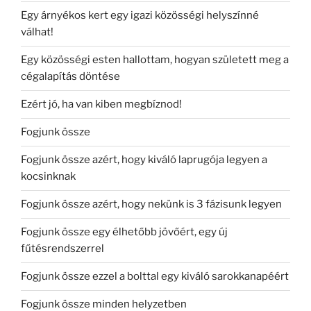
Egy árnyékos kert egy igazi közösségi helyszínné
válhat!
Egy közösségi esten hallottam, hogyan született meg a
cégalapítás döntése
Ezért jó, ha van kiben megbíznod!
Fogjunk össze
Fogjunk össze azért, hogy kiváló laprugója legyen a
kocsinknak
Fogjunk össze azért, hogy nekünk is 3 fázisunk legyen
Fogjunk össze egy élhetőbb jövőért, egy új
fűtésrendszerrel
Fogjunk össze ezzel a bolttal egy kiváló sarokkanapéért
Fogjunk össze minden helyzetben