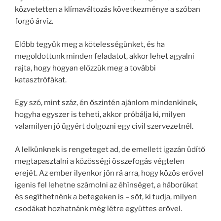
közvetetten a klímaváltozás következménye a szóban
forgó árvíz.
Előbb tegyük meg a kötelességünket, és ha
megoldottunk minden feladatot, akkor lehet agyalni
rajta, hogy hogyan előzzük meg a további
katasztrófákat.
Egy szó, mint száz, én őszintén ajánlom mindenkinek,
hogyha egyszer is teheti, akkor próbálja ki, milyen
valamilyen jó ügyért dolgozni egy civil szervezetnél.
A lelkünknek is rengeteget ad, de emellett igazán üdítő
megtapasztalni a közösségi összefogás végtelen
erejét. Az ember ilyenkor jön rá arra, hogy közös erővel
igenis fel lehetne számolni az éhínséget, a háborúkat
és segíthetnénk a betegeken is – sőt, ki tudja, milyen
csodákat hozhatnánk még létre együttes erővel.