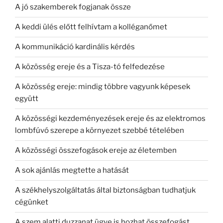
A jó szakemberek fogjanak össze
A keddi ülés előtt felhívtam a kolléganőmet
A kommunikáció kardinális kérdés
A közösség ereje és a Tisza-tó felfedezése
A közösség ereje: mindig többre vagyunk képesek
együtt
A közösségi kezdeményezések ereje és az elektromos
lombfúvó szerepe a környezet szebbé tételében
A közösségi összefogások ereje az életemben
A sok ajánlás megtette a hatását
A székhelyszolgáltatás által biztonságban tudhatjuk
cégünket
A szem alatti duzzanat ügye is hozhat összefogást