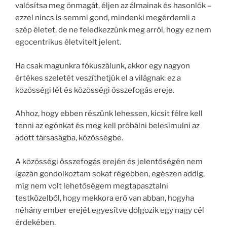
valósítsa meg önmagát, éljen az álmainak és hasonlók –
ezzel nincs is semmi gond, mindenki megérdemli a
szép életet, de ne feledkezzünk meg arról, hogy ez nem
egocentrikus életvitelt jelent.
Ha csak magunkra fókuszálunk, akkor egy nagyon
értékes szeletét veszíthetjük el a világnak: ez a
közösségi lét és közösségi összefogás ereje.
Ahhoz, hogy ebben részünk lehessen, kicsit félre kell
tenni az egónkat és meg kell próbálni belesimulni az
adott társaságba, közösségbe.
A közösségi összefogás erején és jelentőségén nem
igazán gondolkoztam sokat régebben, egészen addig,
míg nem volt lehetőségem megtapasztalni
testközelből, hogy mekkora erő van abban, hogyha
néhány ember erejét egyesítve dolgozik egy nagy cél
érdekében.