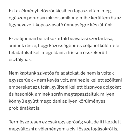
Ezt az élményt először kicsiben tapasztaltam meg,
egészen pontosan akkor, amikor gimibe kerültem és az
úgynevezett kopasz-avató ünnepségre készültünk.
Ez az újonnan beiratkozottak beavatási szertartása,
aminek része, hogy közösségépítés céljából különféle
feladatokat kell megoldani a frissen összekerült
osztálynak.
Nem kaptunk szivatós feladatokat, de nem is voltak
egyszerűek – nem kevés volt, amihez le kellett szólítani
embereket az utcán, gyűjteni kellett bizonyos dolgokat
és hasonlók, aminek során megtapasztaltuk, milyen
könnyű együtt megoldani az ilyen körülményes
problémákat is.
Természetesen ez csak egy apróság volt, de itt kezdett
megváltozni a véleményem a civil összefogásokról is,