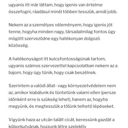
ugyanis itt már láttam, hogy igenis van értelme
összefogni, ráadásul minél többen tesszük, annál jobb.
Nekem az a személyes véleményem, hogy igenis jót
tenne, hogyha minden nagy, társadalmilag fontos ügy
mögött szerveződne egy hatékonyan dolgozó
közösség.
A hatékonyságot itt kulcsfontosságúnak tartom,
ugyanis számos szervezettel kapcsolatban nekem az a
bajom, hogy úgy tűnik, hogy csak beszélnek.
Szerintem a valódi állat- vagy környezetvédelem nem
az, amikor kiabálunk és tüntetünk valami ellen (persze
időnként erre is szükség lehet), hanem az, hogyha
megyünk, és megtesszük a tőlünk telhető lépéseket.
Vigyünk haza az utcán talált cicát, keressünk gazdát a
kóborkutyának, hozzunk létre szelektív