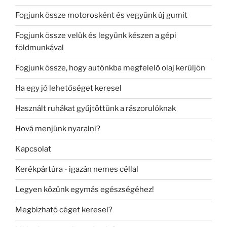
Fogjunk össze motorosként és vegyünk új gumit
Fogjunk össze velük és legyünk készen a gépi
földmunkával
Fogjunk össze, hogy autónkba megfelelő olaj kerüljön
Ha egy jó lehetőséget keresel
Használt ruhákat gyűjtöttünk a rászorulóknak
Hová menjünk nyaralni?
Kapcsolat
Kerékpártúra - igazán nemes céllal
Legyen közünk egymás egészségéhez!
Megbízható céget keresel?