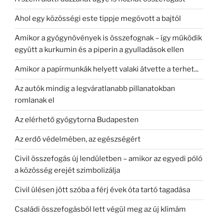
Ahol egy közösségi este tippje megóvott a bajtól
Amikor a gyógynövények is összefognak – így működik
együtt a kurkumin és a piperin a gyulladások ellen
Amikor a papírmunkák helyett valaki átvette a terhet...
Az autók mindig a legváratlanabb pillanatokban
romlanak el
Az elérhető gyógytorna Budapesten
Az erdő védelmében, az egészségért
Civil összefogás új lendületben – amikor az egyedi póló
a közösség erejét szimbolizálja
Civil ülésen jött szóba a férj évek óta tartó tagadása
Családi összefogásból lett végül meg az új klímám