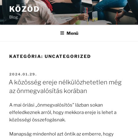
Tartalomhoz
KÖZÖD
Blog
Menü
KATEGÓRIA:
UNCATEGORIZED
BEKÜLDVE:
2024.01.29.
A közösség ereje nélkülözhetetlen még
az önmegvalósítás korában
A mai óriási „önmegvalósítós” lázban sokan
elfeledkeznek arról, hogy mekkora ereje is lehet a
közösségi összefogásnak.
Manapság mindenhol azt öntik az emberre, hogy