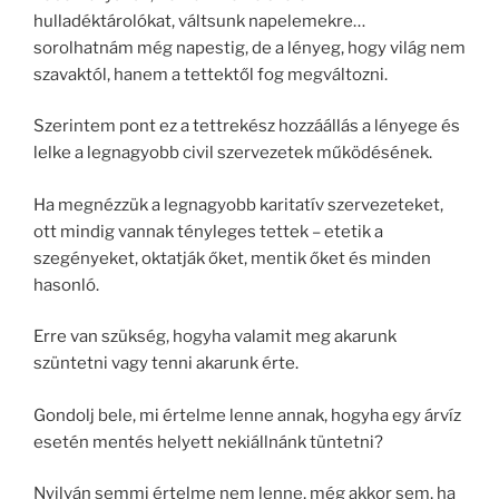
hulladéktárolókat, váltsunk napelemekre…
sorolhatnám még napestig, de a lényeg, hogy világ nem
szavaktól, hanem a tettektől fog megváltozni.
Szerintem pont ez a tettrekész hozzáállás a lényege és
lelke a legnagyobb civil szervezetek működésének.
Ha megnézzük a legnagyobb karitatív szervezeteket,
ott mindig vannak tényleges tettek – etetik a
szegényeket, oktatják őket, mentik őket és minden
hasonló.
Erre van szükség, hogyha valamit meg akarunk
szüntetni vagy tenni akarunk érte.
Gondolj bele, mi értelme lenne annak, hogyha egy árvíz
esetén mentés helyett nekiállnánk tüntetni?
Nyilván semmi értelme nem lenne, még akkor sem, ha